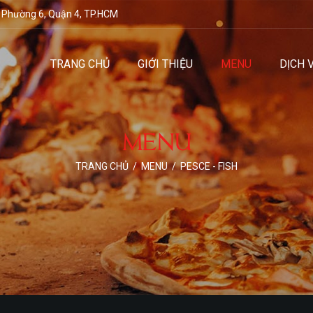
 Phường 6, Quận 4, TP.HCM
TRANG CHỦ
GIỚI THIỆU
MENU
DỊCH 
MENU
TRANG CHỦ
/
MENU
/
PESCE - FISH