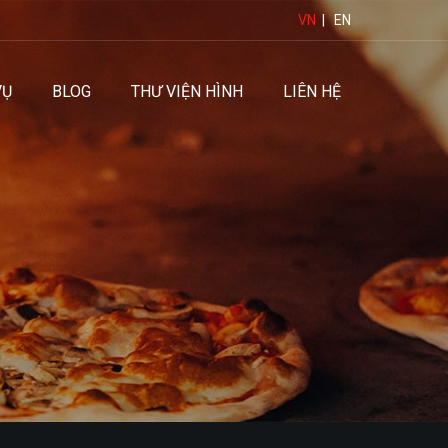
VN
|
EN
VỤ
BLOG
THƯ VIỆN HÌNH
LIÊN HỆ