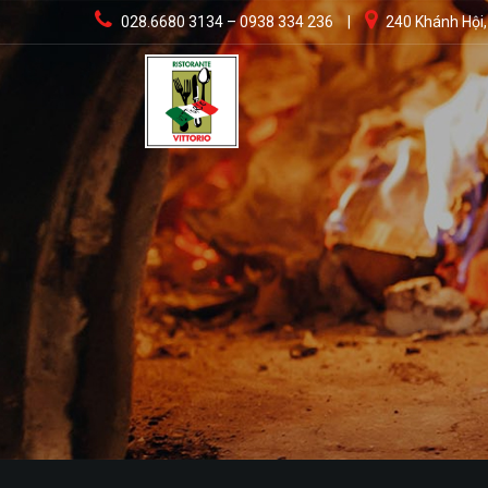
028.6680 3134 – 0938 334 236
|
240 Khánh Hội,