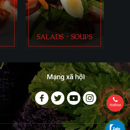
HOMEMADE PASTA
PS
GN
Mạng xã hội
Hotline