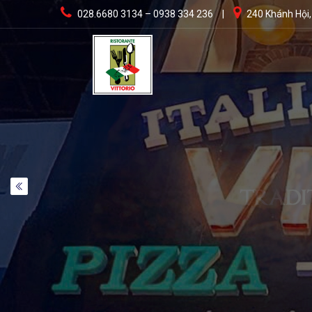
028.6680 3134 – 0938 334 236
|
240 Khánh Hội,