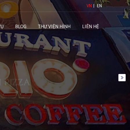
VN
|
EN
VỤ
BLOG
THƯ VIỆN HÌNH
LIÊN HỆ