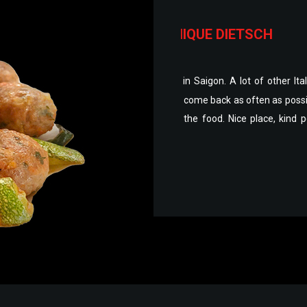
NGUYEN
SCH
Khách hàng
 of other Italian dishes. Also very good
Good Value, Hot and Good Pi
prices
the experience has alway
 often as possible. And the
totally
toppings are decent. With r
 place, kind people and very good food,
that customers keep comin
around 10-15 minutes, and p