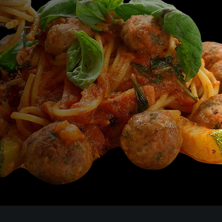
DOMINIQUE DIET
priced
The best pizzas I had in Saigon. A lot
y well
give this small
lasagna. Definitely I will come back as
deserve the quality of the food. Nice
what else ?